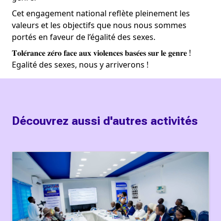
Cet engagement national reflète pleinement les 
valeurs et les objectifs que nous nous sommes 
portés en faveur de l’égalité des sexes.
𝐓𝐨𝐥𝐞́𝐫𝐚𝐧𝐜𝐞 𝐳𝐞́𝐫𝐨 𝐟𝐚𝐜𝐞 𝐚𝐮𝐱 𝐯𝐢𝐨𝐥𝐞𝐧𝐜𝐞𝐬 𝐛𝐚𝐬𝐞́𝐞𝐬 𝐬𝐮𝐫 𝐥𝐞 𝐠𝐞𝐧𝐫𝐞 ! 
Egalité des sexes, nous y arriverons ! 
Découvrez aussi d'autres activités